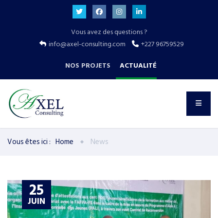
Vous avez des questions ?
info@axel-consulting.com
+227 96759529
NOS PROJETS
ACTUALITÉ
Vous êtes ici :
Home
News
25
JUIN