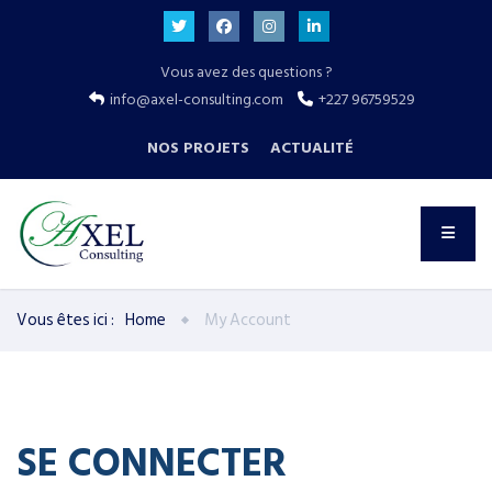
Vous avez des questions ?
info@axel-consulting.com
+227 96759529
NOS PROJETS
ACTUALITÉ
Vous êtes ici :
Home
My Account
SE CONNECTER